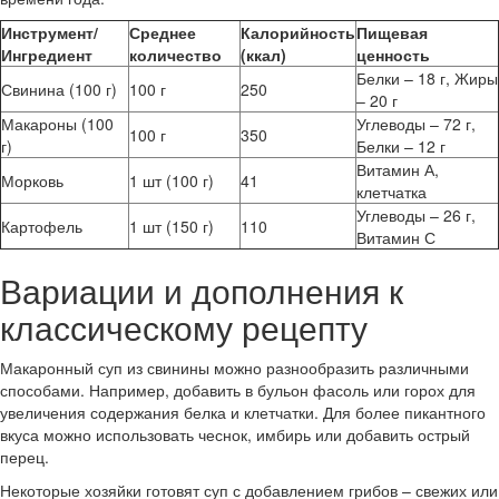
Инструмент/
Среднее
Калорийность
Пищевая
Ингредиент
количество
(ккал)
ценность
Белки – 18 г, Жиры
Свинина (100 г)
100 г
250
– 20 г
Макароны (100
Углеводы – 72 г,
100 г
350
г)
Белки – 12 г
Витамин А,
Морковь
1 шт (100 г)
41
клетчатка
Углеводы – 26 г,
Картофель
1 шт (150 г)
110
Витамин С
Вариации и дополнения к
классическому рецепту
Макаронный суп из свинины можно разнообразить различными
способами. Например, добавить в бульон фасоль или горох для
увеличения содержания белка и клетчатки. Для более пикантного
вкуса можно использовать чеснок, имбирь или добавить острый
перец.
Некоторые хозяйки готовят суп с добавлением грибов – свежих или