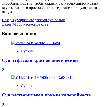
способами подачи, чтобы каждый раз наслаждаться новым
вкусом данного простого, но не теряющего популярности
блюда.
Post
Назад
Турецкий свадебный суп белый
Далее
М суп насекомое ответ
Navigation
Больше историй
Супчик
Суп из фасоли красной диетический
0
Супчик
Суп растворимый в кружке калорийность
0