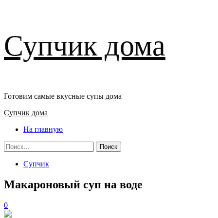
Перейти
Супчик дома
к
содержимому
Готовим самые вкусные супы дома
Основное
Супчик дома
меню
На главную
Найти:
Супчик
Макароновый суп на воде
0