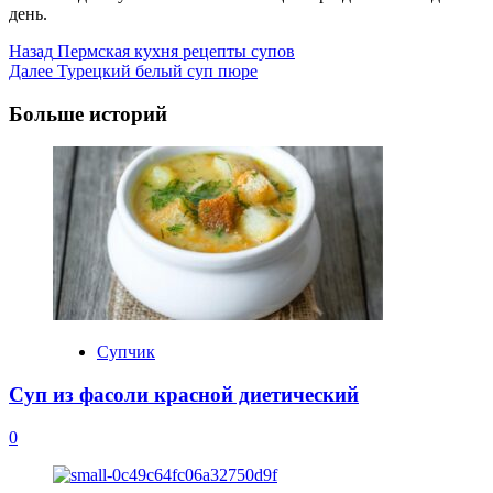
день.
Post
Назад
Пермская кухня рецепты супов
Далее
Турецкий белый суп пюре
Navigation
Больше историй
Супчик
Суп из фасоли красной диетический
0