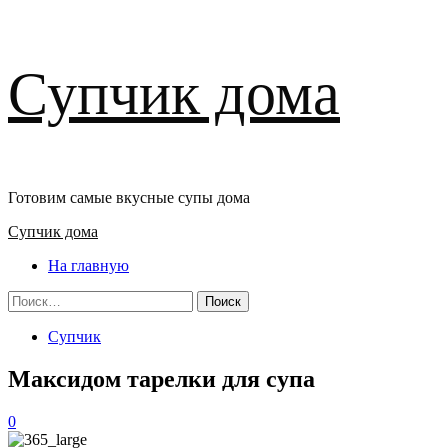
Перейти
Супчик дома
к
содержимому
Готовим самые вкусные супы дома
Основное
Супчик дома
меню
На главную
Найти:
Супчик
Максидом тарелки для супа
0