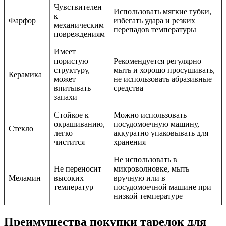
Чувствителен
Использовать мягкие губки,
к
Фарфор
избегать удара и резких
механическим
перепадов температуры
повреждениям
Имеет
пористую
Рекомендуется регулярно
структуру,
мыть и хорошо просушивать,
Керамика
может
не использовать абразивные
впитывать
средства
запахи
Стойкое к
Можно использовать
окрашиванию,
посудомоечную машину,
Стекло
легко
аккуратно упаковывать для
чистится
хранения
Не использовать в
Не переносит
микроволновке, мыть
Меламин
высоких
вручную или в
температур
посудомоечной машине при
низкой температуре
Преимущества покупки тарелок для