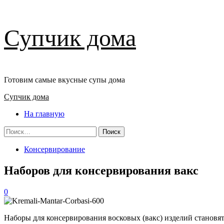
Перейти
Супчик дома
к
содержимому
Готовим самые вкусные супы дома
Основное
Супчик дома
меню
На главную
Найти:
Консервирование
Наборов для консервирования вакс
0
Наборы для консервирования восковых (вакс) изделий становя