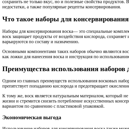
сохранить не только вкус, но и полезные свойства продуктов.
недостатки, а также популярные рецепты консервирования.
Что такое наборы для консервирования
Наборы для консервирования воска— это специальные комплект
воск защищает продукты от воздействия кислорода, сохраняет
варьируются по составу и назначению.
Основными компонентами таких наборов обычно являются воск,
как ложки для нанесения воска и инструкция по использовани
Преимущества использования наборов 
Одним из главных преимуществ использования восковых наборо
препятствует попаданию кислорода и предотвращает окисление.
К тому же, воск является натуральным материалом, который не
жизни и стремится снизить потребление искусственных консерв
вариантом по сравнению с пластиковой упаковкой.
Экономическая выгода
Использование наборов для консервирования воска также мож