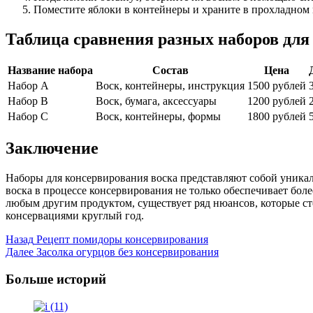
Поместите яблоки в контейнеры и храните в прохладном 
Таблица сравнения разных наборов для
Название набора
Состав
Цена
Набор A
Воск, контейнеры, инструкция
1500 рублей
Набор B
Воск, бумага, аксессуары
1200 рублей
Набор C
Воск, контейнеры, формы
1800 рублей
Заключение
Наборы для консервирования воска представляют собой уникал
воска в процессе консервирования не только обеспечивает бол
любым другим продуктом, существует ряд нюансов, которые ст
консервациями круглый год.
Post
Назад
Рецепт помидоры консервирования
Далее
Засолка огурцов без консервирования
Navigation
Больше историй