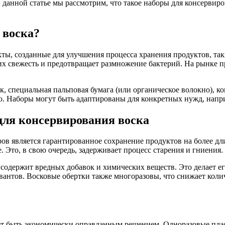
 В данной статье мы рассмотрим, что такое наборы для консерви
 воска?
ы, созданные для улучшения процесса хранения продуктов, так
 их свежесть и предотвращает размножение бактерий. На рынке 
 специальная пальповая бумага (или органическое волокно), ко
ю. Наборы могут быть адаптированы для конкретных нужд, напри
для консервирования воска
в является гарантированное сохранение продуктов на более дл
 Это, в свою очередь, задерживает процесс старения и гниения.
 содержит вредных добавок и химических веществ. Это делает ег
антов. Восковые обертки также многоразовы, что снижает колич
ет быть экономически оправданным решением. Одноразовые пла