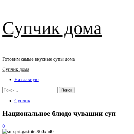
Перейти
Супчик дома
к
содержимому
Готовим самые вкусные супы дома
Основное
Супчик дома
меню
На главную
Найти:
Супчик
Национальное блюдо чувашии суп
0