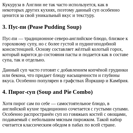
Кукуруза в Англии не так часто используется, как в
некоторых других кухнях, поэтому данный суп особенно
ценится за свой уникальный вкус и текстуру.
3. Пус-пи (Pease Pudding Soup)
Пус-пи — традиционное северо-английское блюдо, близкое к
гороховому супу, но с более густой и пудингоподобной
консистенцией. Основу составляет жёлтый колотый горох,
который варится до состояния пасты и подается как в составе
супа, так и отдельно.
Данный суп часто готовят с добавлением копчёной грудинки
или бекона, что придает блюду насыщенности и глубины
вкуса. Особенно популярен в графствах Йоркшир и Камбрия.
4. Пирог-суп (Soup and Pie Combo)
Хотя пирог сам по себе — самостоятельное блюдо, в
английской кухне традиционно сочетается с густыми супами.
Особенно распространён суп из говяжьих костей с овощами,
подаваемый с небольшим мясным пирожком. Такой набор
считается классическим обедом в пабах по всей стране.