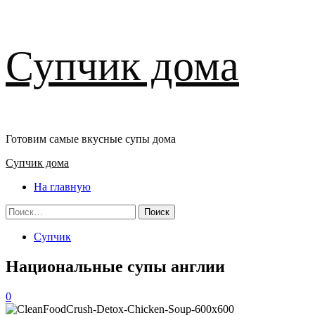
Перейти
Супчик дома
к
содержимому
Готовим самые вкусные супы дома
Основное
Супчик дома
меню
На главную
Найти:
Супчик
Национальные супы англии
0