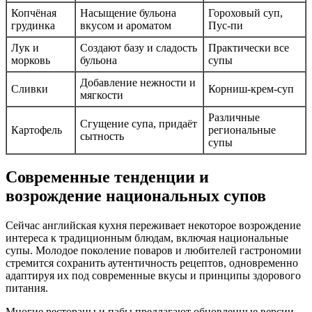
Копчёная
Насыщение бульона
Гороховый суп,
грудинка
вкусом и ароматом
Пус-пи
Лук и
Создают базу и сладость
Практически все
морковь
бульона
супы
Добавление нежности и
Сливки
Корниш-крем-суп
мягкости
Различные
Сгущение супа, придаёт
Картофель
региональные
сытность
супы
Современные тенденции и
возрождение национальных супов
Сейчас английская кухня переживает некоторое возрождение
интереса к традиционным блюдам, включая национальные
супы. Молодое поколение поваров и любителей гастрономии
стремится сохранить аутентичность рецептов, одновременно
адаптируя их под современные вкусы и принципы здорового
питания.
Многие рестораны и пабы предлагают обновленные версии