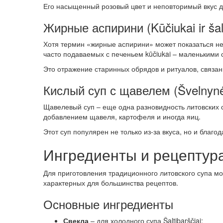
Его насыщенный розовый цвет и неповторимый вкус де
Жирные аспирини (Kūčiukai ir šal
Хотя термин «жирные аспирини» может показаться не
часто подаваемых с печеньем kūčiukai – маленькими 
Это отражение старинных обрядов и ритуалов, связа
Кислый суп с щавелем (Švelnyn
Щавелевый суп – еще одна разновидность литовских с
добавлением щавеля, картофеля и иногда яиц.
Этот суп популярен не только из-за вкуса, но и благ
Ингредиенты и рецептура
Для приготовления традиционного литовского супа м
характерных для большинства рецептов.
Основные ингредиенты
Свекла
– для холодного супа Šaltibarščiai;