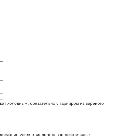
жат холодным, обязательно с гарниром из варёного
 внимание уделяется долгое варению мясных