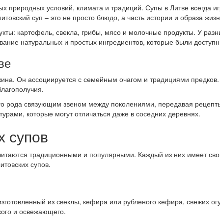
 природных условий, климата и традиций. Супы в Литве всегда иг
товский суп – это не просто блюдо, а часть истории и образа жиз
укты: картофель, свекла, грибы, мясо и молочные продукты. У раз
вание натуральных и простых ингредиентов, которые были доступн
ве
ужина. Он ассоциируется с семейным очагом и традициями предков.
благополучия.
его рода связующим звеном между поколениями, передавая рецепты
урами, которые могут отличаться даже в соседних деревнях.
х супов
 считаются традиционными и популярными. Каждый из них имеет св
товских супов.
изготовленный из свеклы, кефира или рубленого кефира, свежих о
гкого и освежающего.