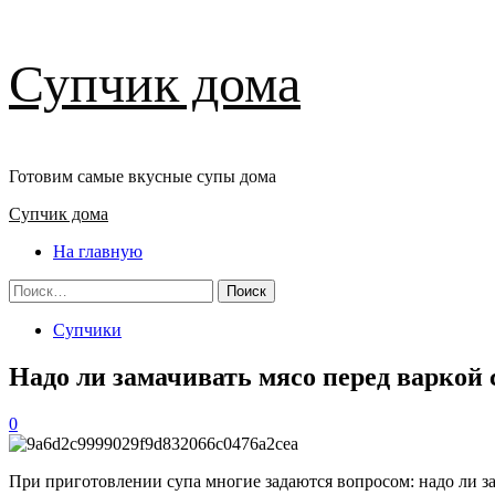
Перейти
Супчик дома
к
содержимому
Готовим самые вкусные супы дома
Основное
Супчик дома
меню
На главную
Найти:
Супчики
Надо ли замачивать мясо перед варкой 
0
При приготовлении супа многие задаются вопросом: надо ли за