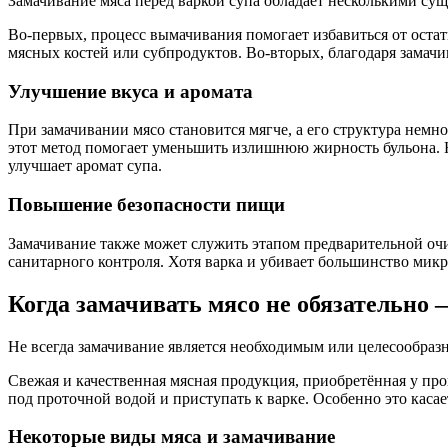
Замачивание мяса перед варкой супа обладает несколькими су
Во-первых, процесс вымачивания помогает избавиться от остат
мясных костей или субпродуктов. Во-вторых, благодаря замач
Улучшение вкуса и аромата
При замачивании мясо становится мягче, а его структура немн
этот метод помогает уменьшить излишнюю жирность бульона. Н
улучшает аромат супа.
Повышение безопасности пищи
Замачивание также может служить этапом предварительной очи
санитарного контроля. Хотя варка и убивает большинство ми
Когда замачивать мясо не обязательно 
Не всегда замачивание является необходимым или целесообразн
Свежая и качественная мясная продукция, приобретённая у про
под проточной водой и приступать к варке. Особенно это каса
Некоторые виды мяса и замачивание