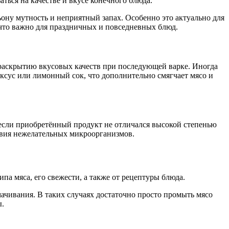
ься на качестве и вкусе конечного блюда.
ьону мутность и неприятный запах. Особенно это актуально для
 что важно для праздничных и повседневных блюд.
у раскрытию вкусовых качеств при последующей варке. Иногда
ксус или лимонный сок, что дополнительно смягчает мясо и
 если приобретённый продукт не отличался высокой степенью
твия нежелательных микроорганизмов.
па мяса, его свежести, а также от рецептуры блюда.
мачивания. В таких случаях достаточно просто промыть мясо
ы.