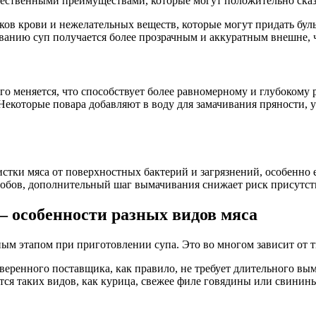
щественными преимуществами, которые могут положительно сказат
ков крови и нежелательных веществ, которые могут придать бул
иванию суп получается более прозрачным и аккуратным внешне,
ого меняется, что способствует более равномерному и глубоком
екоторые повара добавляют в воду для замачивания пряности, у
стки мяса от поверхностных бактерий и загрязнений, особенно
кробов, дополнительный шаг вымачивания снижает риск присутс
— особенности разных видов мяса
ым этапом при приготовлении супа. Это во многом зависит от ти
веренного поставщика, как правило, не требует длительного вы
ется таких видов, как курица, свежее филе говядины или свинин