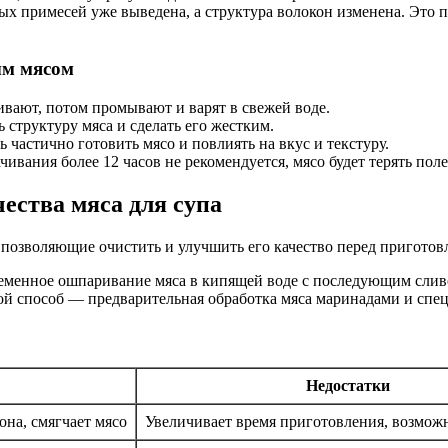
ных примесей уже выведена, а структура волокон изменена. Это 
ым мясом
ивают, потом промывают и варят в свежей воде.
структуру мяса и сделать его жестким.
 частично готовить мясо и повлиять на вкус и текстуру.
вания более 12 часов не рекомендуется, мясо будет терять поле
ества мяса для супа
, позволяющие очистить и улучшить его качество перед приготов
еменное ошпаривание мяса в кипящей воде с последующим сливом
гой способ — предварительная обработка мяса маринадами и спе
Недостатки
она, смягчает мясо
Увеличивает время приготовления, возможн