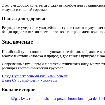
Этот суп хорошо сочетается с ржаным хлебом или традиционны
желудок излишней горечью.
Польза для здоровья
Регулярное умеренное употребление супа из полыни улучшает 
блюдо представляет интерес не только с гастрономической, но и
Заключение
Нанайский суп из полыни — уникальное блюдо, вобравшее в с
взаимодействия человека и природы, где каждая приправа и ка
Современные кулинары и любители этнических блюд могут откр
расширяя гастрономический кругозор.
Post
Назад
Суп с жареными клецками рецепт
Далее
Суп с имбирем и кунжутом
Navigation
Больше историй