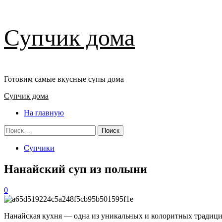
Перейти
Супчик дома
к
содержимому
Готовим самые вкусные супы дома
Основное
Супчик дома
меню
На главную
Найти:
Супчики
Нанайский суп из полыни
0
Нанайская кухня — одна из уникальных и колоритных традиций