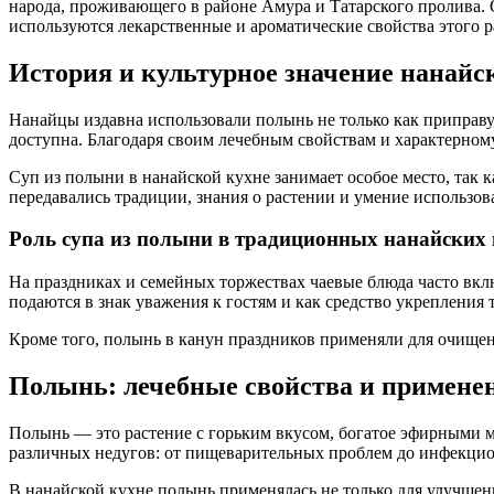
народа, проживающего в районе Амура и Татарского пролива.
используются лекарственные и ароматические свойства этого ра
История и культурное значение нанайс
Нанайцы издавна использовали полынь не только как приправу,
доступна. Благодаря своим лечебным свойствам и характерному
Суп из полыни в нанайской кухне занимает особое место, так к
передавались традиции, знания о растении и умение использова
Роль супа из полыни в традиционных нанайских
На праздниках и семейных торжествах чаевые блюда часто вклю
подаются в знак уважения к гостям и как средство укрепления т
Кроме того, полынь в канун праздников применяли для очищени
Полынь: лечебные свойства и примене
Полынь — это растение с горьким вкусом, богатое эфирными 
различных недугов: от пищеварительных проблем до инфекци
В нанайской кухне полынь применялась не только для улучшен