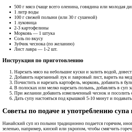
500 г мясо (чаще всего оленина, говядина или молодая ди
1 литр воды
100 г свежей полыни (или 30 г сушеной)
1 луковица
2-3 картофелины
Морковь — 1 штука
Соль по вкусу
Зубчик чеснока (по желанию)
Лист лавра — 1-2 шт.
Инструкция по приготовлению
Нарезать мясо на небольшие куски и залить водой, довест
Добавить нарезанный лук и лавровый лист, варить на мед
Почистить и нарезать картофель, морковь, добавить в бул
В полосках или мелко нарезать полынь, добавлять в суп з
При желании добавить измельченный чеснок и посолить с
Дать супу настояться под крышкой 5-10 минут и подавать
Советы по подаче и употреблению супа
Нанайский суп из полыни традиционно подается горячим, иног
зеленью, например, кинзой или укропом, чтобы смягчить горе