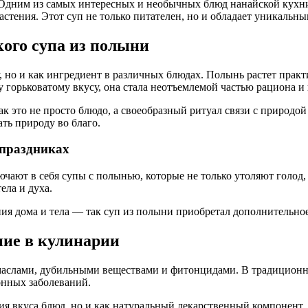
 Одним из самых интересных и необычных блюд нанайской кухни
стения. Этот суп не только питателен, но и обладает уникальны
кого супа из полыни
 но и как ингредиент в различных блюдах. Полынь растет практ
 горьковатому вкусу, она стала неотъемлемой частью рациона и
ак это не просто блюдо, а своеобразный ритуал связи с природой
ть природу во благо.
 праздниках
чают в себя супы с полынью, которые не только утоляют голод,
ела и духа.
я дома и тела — так суп из полыни приобретал дополнительное 
ние в кулинарии
маслами, дубильными веществами и фитонцидами. В традиционно
онных заболеваний.
ия вкуса блюд, но и как натуральный лекарственный компонент.