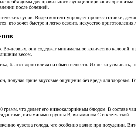
орые необходимы для правильного функционирования организма.
влении после болезней.
ических супов. Видео контент упрощает процесс готовки, демон
ех, кто хочет быстро и легко освоить искусство приготовления 
упов
. Во-первых, они содержат минимальное количество калорий, 
с лишним весом.
а, благотворно влияя на обмен веществ. Их легко усваивать, ч
он, получая яркие вкусовые ощущения без вреда для здоровья. 
 грамм, что делает его низкокалорийным блюдом. В составе чаще
ксидантами, витаминами группы B, витамином C и клетчаткой.
ижению чувства голода, что особенно важно при похудении. Ви