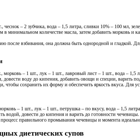
., чеснок – 2 зубчика, вода – 1,5 литра, сливки 10% – 100 мл, зеле
м в минимальном количестве масла, затем добавить морковь и каб
ю после взбивания, она должна быть однородной и гладкой. Дл
и
 морковь – 1 шт., лук – 1 шт., лавровый лист – 1 шт., вода – 1,5 
 довести воду до кипения, добавить овощи и специи, варить по
и, чтобы сохранить их форму и обеспечить яркость вкуса. Для у
орковь – 1 шт., лук – 1 шт., петрушка – по вкусу, вода – 1,5 литра
ть водой, довести до кипения и варить до готовности чечевицы. 
процесс правильного промывания чечевицы и момента идеальной г
щных диетических супов