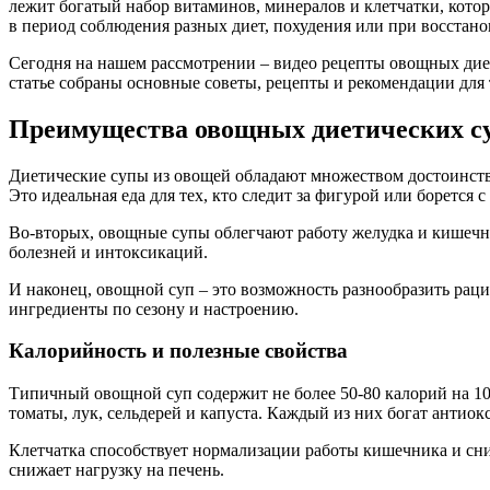
лежит богатый набор витаминов, минералов и клетчатки, кот
в период соблюдения разных диет, похудения или при восстано
Сегодня на нашем рассмотрении – видео рецепты овощных диет
статье собраны основные советы, рецепты и рекомендации для т
Преимущества овощных диетических с
Диетические супы из овощей обладают множеством достоинств
Это идеальная еда для тех, кто следит за фигурой или борется 
Во-вторых, овощные супы облегчают работу желудка и кишечник
болезней и интоксикаций.
И наконец, овощной суп – это возможность разнообразить раци
ингредиенты по сезону и настроению.
Калорийность и полезные свойства
Типичный овощной суп содержит не более 50-80 калорий на 100
томаты, лук, сельдерей и капуста. Каждый из них богат антио
Клетчатка способствует нормализации работы кишечника и сн
снижает нагрузку на печень.