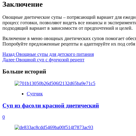
Заключение
Овощные диетические супы – потрясающий вариант для ежеднев
процесс готовки, позволяют видеть все нюансы и эксперимент
подходящий вариант в зависимости от предпочтений и целей.
Включение в меню овощных диетических супов помогает обес
Попробуйте предложенные рецепты и адаптируйте их под себя 
Post
Назад
Овощные супы для детского питания
Далее
Овощной суп с фунчозой рецепт
Navigation
Больше историй
Супчик
Суп из фасоли красной диетический
0