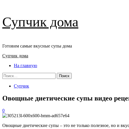
Перейти
Супчик дома
к
содержимому
Готовим самые вкусные супы дома
Основное
Супчик дома
меню
На главную
Найти:
Супчик
Овощные диетические супы видео рец
0
Овощные диетические супы – это не только полезное, но и вку