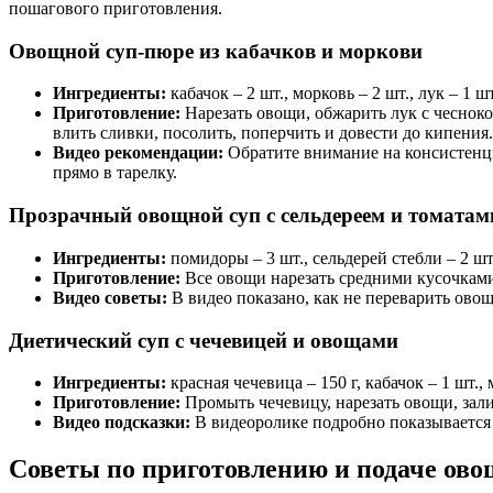
пошагового приготовления.
Овощной суп-пюре из кабачков и моркови
Ингредиенты:
кабачок – 2 шт., морковь – 2 шт., лук – 1 шт
Приготовление:
Нарезать овощи, обжарить лук с чесноко
влить сливки, посолить, поперчить и довести до кипения.
Видео рекомендации:
Обратите внимание на консистенци
прямо в тарелку.
Прозрачный овощной суп с сельдереем и томатам
Ингредиенты:
помидоры – 3 шт., сельдерей стебли – 2 шт.,
Приготовление:
Все овощи нарезать средними кусочками,
Видео советы:
В видео показано, как не переварить овощ
Диетический суп с чечевицей и овощами
Ингредиенты:
красная чечевица – 150 г, кабачок – 1 шт., м
Приготовление:
Промыть чечевицу, нарезать овощи, зали
Видео подсказки:
В видеоролике подробно показывается 
Советы по приготовлению и подаче ово