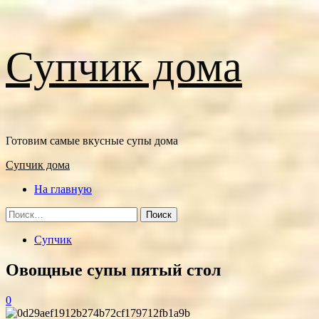
Перейти
Супчик дома
к
содержимому
Готовим самые вкусные супы дома
Основное
Супчик дома
меню
На главную
Найти:
Супчик
Овощные супы пятый стол
0