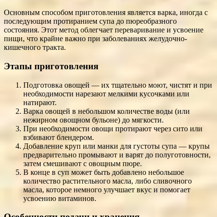
Основным способом приготовления является варка, иногда с
последующим протиранием супа до пюреобразного
состояния. Этот метод облегчает переваривание и усвоение
пищи, что крайне важно при заболеваниях желудочно-
кишечного тракта.
Этапы приготовления
Подготовка овощей — их тщательно моют, чистят и при
необходимости нарезают мелкими кусочками или
натирают.
Варка овощей в небольшом количестве воды (или
нежирном овощном бульоне) до мягкости.
При необходимости овощи протирают через сито или
взбивают блендером.
Добавление круп или манки для густоты супа — крупы
предварительно промывают и варят до полуготовности,
затем смешивают с овощным пюре.
В конце в суп может быть добавлено небольшое
количество растительного масла, либо сливочного
масла, которое немного улучшает вкус и помогает
усвоению витаминов.
Особенности подачи и хранения