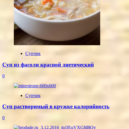
Супчик
Суп из фасоли красной диетический
0
Супчик
Суп растворимый в кружке калорийность
0