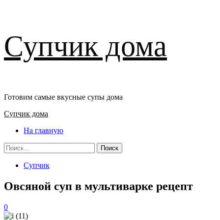
Перейти
Супчик дома
к
содержимому
Готовим самые вкусные супы дома
Основное
Супчик дома
меню
На главную
Найти:
Супчик
Овсяной суп в мультиварке рецепт
0