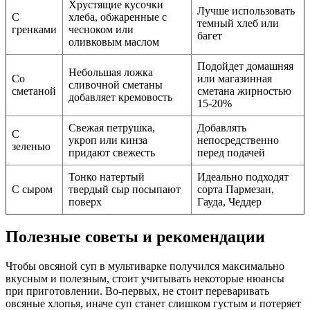
Хрустящие кусочки
Лучше использовать
С
хлеба, обжаренные с
темный хлеб или
гренками
чесноком или
багет
оливковым маслом
Подойдет домашняя
Небольшая ложка
Со
или магазинная
сливочной сметаны
сметаной
сметана жирностью
добавляет кремовость
15-20%
Свежая петрушка,
Добавлять
С
укроп или кинза
непосредственно
зеленью
придают свежесть
перед подачей
Тонко натертый
Идеально подходят
С сыром
твердый сыр посыпают
сорта Пармезан,
поверх
Гауда, Чеддер
Полезные советы и рекомендации
Чтобы овсяной суп в мультиварке получился максимально
вкусным и полезным, стоит учитывать некоторые нюансы
при приготовлении. Во-первых, не стоит переваривать
овсяные хлопья, иначе суп станет слишком густым и потеряет