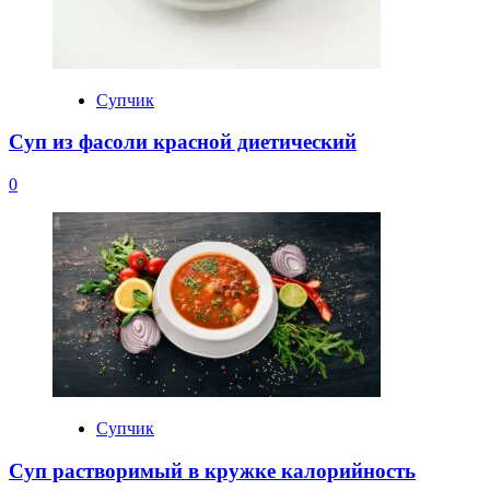
Супчик
Суп из фасоли красной диетический
0
Супчик
Суп растворимый в кружке калорийность