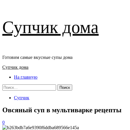
Перейти
Супчик дома
к
содержимому
Готовим самые вкусные супы дома
Основное
Супчик дома
меню
На главную
Найти:
Супчик
Овсяный суп в мультиварке рецепты
0