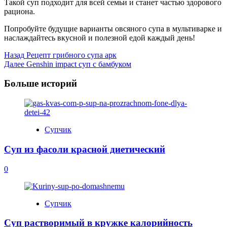
Такой суп подходит для всей семьи и станет частью здорового
рациона.
Попробуйте будущие варианты овсяного супа в мультиварке и
наслаждайтесь вкусной и полезной едой каждый день!
Post
Назад
Рецепт грибного супа арк
Далее
Genshin impact суп с бамбуком
Navigation
Больше историй
Супчик
Суп из фасоли красной диетический
0
Супчик
Суп растворимый в кружке калорийность