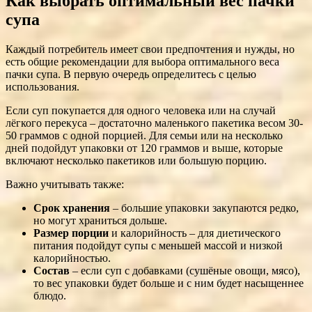
Как выбрать оптимальный вес пачки
супа
Каждый потребитель имеет свои предпочтения и нужды, но
есть общие рекомендации для выбора оптимального веса
пачки супа. В первую очередь определитесь с целью
использования.
Если суп покупается для одного человека или на случай
лёгкого перекуса – достаточно маленького пакетика весом 30-
50 граммов с одной порцией. Для семьи или на несколько
дней подойдут упаковки от 120 граммов и выше, которые
включают несколько пакетиков или большую порцию.
Важно учитывать также:
Срок хранения
– большие упаковки закупаются редко,
но могут храниться дольше.
Размер порции
и калорийность – для диетического
питания подойдут супы с меньшей массой и низкой
калорийностью.
Состав
– если суп с добавками (сушёные овощи, мясо),
то вес упаковки будет больше и с ним будет насыщеннее
блюдо.