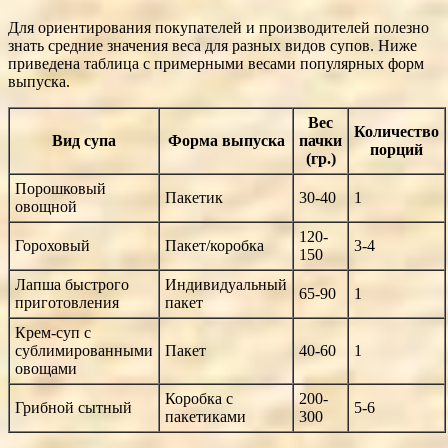
Для ориентирования покупателей и производителей полезно
знать средние значения веса для разных видов супов. Ниже
приведена таблица с примерными весами популярных форм
выпуска.
Вес
Количество
Вид супа
Форма выпуска
пачки
порций
(гр.)
Порошковый
Пакетик
30-40
1
овощной
120-
Гороховый
Пакет/коробка
3-4
150
Лапша быстрого
Индивидуальный
65-90
1
приготовления
пакет
Крем-суп с
сублимированными
Пакет
40-60
1
овощами
Коробка с
200-
Грибной сытный
5-6
пакетиками
300