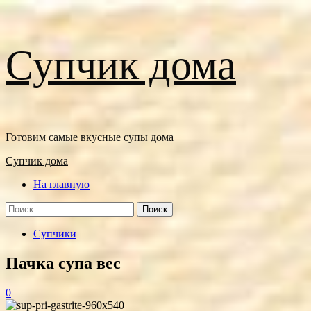
Перейти
Супчик дома
к
содержимому
Готовим самые вкусные супы дома
Основное
Супчик дома
меню
На главную
Найти:
Супчики
Пачка супа вес
0