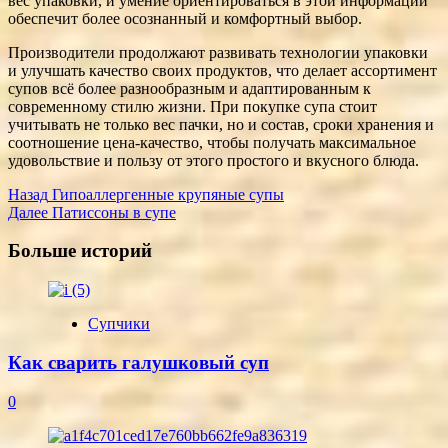
вес упаковки, и умение ориентироваться в этой информации
обеспечит более осознанный и комфортный выбор.
Производители продолжают развивать технологии упаковки
и улучшать качество своих продуктов, что делает ассортимент
супов всё более разнообразным и адаптированным к
современному стилю жизни. При покупке супа стоит
учитывать не только вес пачки, но и состав, сроки хранения и
соотношение цена-качество, чтобы получать максимальное
удовольствие и пользу от этого простого и вкусного блюда.
Post
Назад
Гипоаллергенные крупяные супы
Далее
Патиссоны в супе
Navigation
Больше историй
Супчики
Как сварить галушковый суп
0