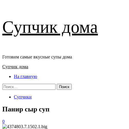
Перейти
Супчик дома
к
содержимому
Готовим самые вкусные супы дома
Основное
Супчик дома
меню
На главную
Найти:
Супчики
Панир сыр суп
0