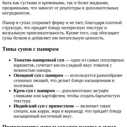
быть как густыми и кремовыми, так и более жидкими,
прозрачными, что зависит от рецептуры и дополнительных
ингредиентов.
Панир в супах сохраняет форму и не тает, благодаря плотной
структуре, что придаёт блюду интересную текстуру и
визуальную привлекательность. Кроме того, сыр обогащает
супы белком и добавляет им питательную ценность.
Типы супов с паниром
Томатно-панировый суп
— один из самых популярных
вариантов, сочетает кисло-сладкий вкус томатов с
нежностью панира.
Овощной суп с паниром
— используется разнообразие
сезонных овощей, что делает блюдо насыщенным и
полезным.
Крем-суп с паниром
— дополнительно загущён
сливками или картофелем, чтобы создать бархатистую
текстуру.
Индийский суп с пряностями
— включает такие
специи, как карри, зира и кориандр, что придаёт блюду
насыщенный восточный вкус.
Преимущества использования панира в супах