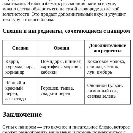
ломтиками. Чтобы избежать рассыпания панира в супе,
можно слегка обжарить его на сухой сковороде до лёгкой
золотистости. Это придаст дополнительный вкус и улучшит
текстуру готового блюда.
Специи и ингредиенты, сочетающиеся с паниром
Дополнительные
Специи
Овощи
ингредиенты
Карри,
Помидоры, шпинат,
Кокосовое молоко,
куркума, зира,
картофель, морковь,
сливки, чеснок,
кориандр
кабачки
лук, имбирь
Чёрный и
Овощной бульон,
красный
Горошек, тыква,
лимонный сок,
перец,
сладкий перец
свежая зелень
асафетида
Заключение
Супы с паниром — это вкусное и питательное блюдо, которое
сможет разнообразить ваше меню и помочь познакомиться с