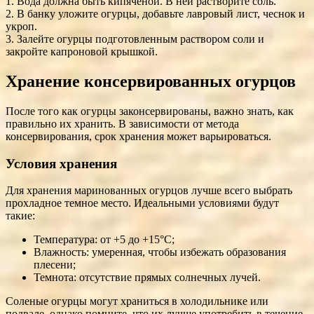
1. Вода должна быть кипяченой. В ней растворите соль.
2. В банку уложите огурцы, добавьте лавровый лист, чеснок и
укроп.
3. Залейте огурцы подготовленным раствором соли и
закройте капроновой крышкой.
Хранение консервированных огурцов
После того как огурцы законсервированы, важно знать, как
правильно их хранить. В зависимости от метода
консервирования, срок хранения может варьироваться.
Условия хранения
Для хранения маринованных огурцов лучше всего выбрать
прохладное темное место. Идеальными условиями будут
такие:
Температура: от +5 до +15°C;
Влажность: умеренная, чтобы избежать образования
плесени;
Темнота: отсутствие прямых солнечных лучей.
Соленые огурцы могут храниться в холодильнике или
подвале, однако помните, что их лучше употребить в течение