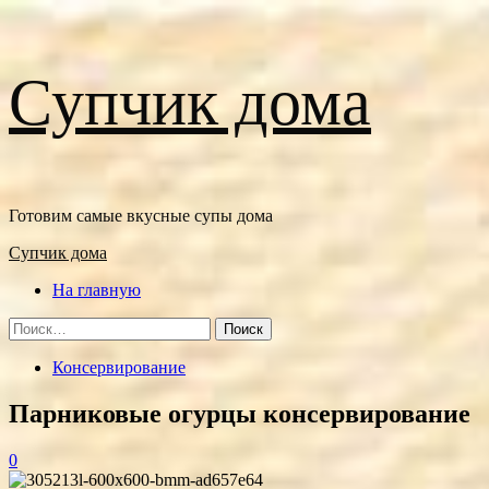
Перейти
Супчик дома
к
содержимому
Готовим самые вкусные супы дома
Основное
Супчик дома
меню
На главную
Найти:
Консервирование
Парниковые огурцы консервирование
0