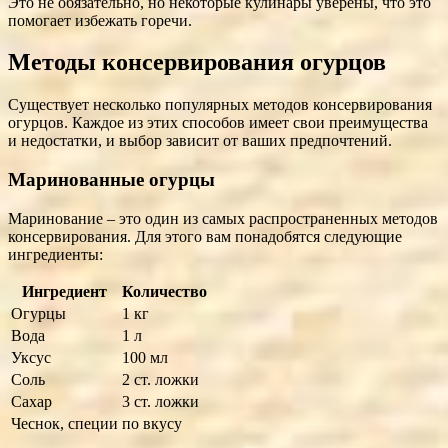
Это не обязательно, но некоторые кулинары уверены, что это
помогает избежать горечи.
Методы консервирования огурцов
Существует несколько популярных методов консервирования
огурцов. Каждое из этих способов имеет свои преимущества
и недостатки, и выбор зависит от ваших предпочтений.
Маринованные огурцы
Маринование – это один из самых распространенных методов
консервирования. Для этого вам понадобятся следующие
ингредиенты:
Ингредиент
Количество
Огурцы
1 кг
Водa
1 л
Уксус
100 мл
Соль
2 ст. ложки
Сахар
3 ст. ложки
Чеснок, специи
по вкусу