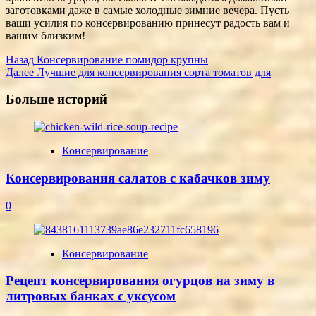
заготовками даже в самые холодные зимние вечера. Пусть
ваши усилия по консервированию принесут радость вам и
вашим близким!
Post
Назад
Консервирование помидор крупны
Далее
Лучшие для консервирования сорта томатов для
Navigation
Больше историй
Консервирование
Консервирования салатов с кабачков зиму
0
Консервирование
Рецепт консервирования огурцов на зиму в
литровых банках с уксусом