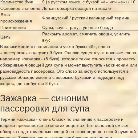
Количество букв
9 (в русском языке, с буквой «ё» или «е») / 10
Основное значение
Легкая обжарка овощей на масле
Язык
Французский / русский кулинарный термин
происхождения
Применение
Супы, соусы, рагу, тушеные блюда
Раскрыть аромат, смягчить овощи, усилить
Цель
вкус
В зависимости от написания и учета буквы «ё», слово
«пассеровка» содержит 9 букв. Однако существуют похожие слова,
например «зажарка» (8 букв), которое также относится к процессу
обжаривания овощей для супа и может выступать как синоним или
разновидность пассеровки. Это слово зачастую используется в
русском обиходе именно с восемью буквами и подходит под
запрос, где требуется 8 букв.
Зажарка — синоним
пассеровки для супа
Термин «зажарка» очень близок по значению к пассеровке и
широко применяется во многих рецептах. Его основной смысл —
обжарка подготовленных овощей на сковороде до легкой румяной
корочки. Зажарка используется как базовая стадия при