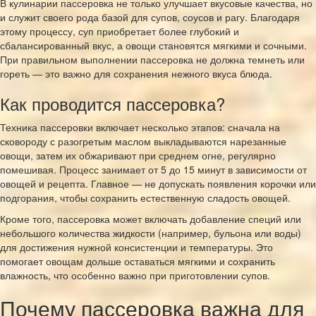
В кулинарии пассеровка не только улучшает вкусовые качества, но
и служит своего рода базой для супов, соусов и рагу. Благодаря
этому процессу, суп приобретает более глубокий и
сбалансированный вкус, а овощи становятся мягкими и сочными.
При правильном выполнении пассеровка не должна темнеть или
гореть — это важно для сохранения нежного вкуса блюда.
Как проводится пассеровка?
Техника пассеровки включает несколько этапов: сначала на
сковороду с разогретым маслом выкладываются нарезанные
овощи, затем их обжаривают при среднем огне, регулярно
помешивая. Процесс занимает от 5 до 15 минут в зависимости от
овощей и рецепта. Главное — не допускать появления корочки или
подгорания, чтобы сохранить естественную сладость овощей.
Кроме того, пассеровка может включать добавление специй или
небольшого количества жидкости (например, бульона или воды)
для достижения нужной консистенции и температуры. Это
помогает овощам дольше оставаться мягкими и сохранить
влажность, что особенно важно при приготовлении супов.
Почему пассеровка важна для