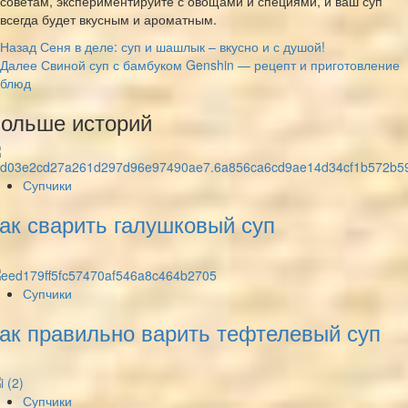
советам, экспериментируйте с овощами и специями, и ваш суп
всегда будет вкусным и ароматным.
Post
Назад
Сеня в деле: суп и шашлык – вкусно и с душой!
Далее
Свиной суп с бамбуком Genshin — рецепт и приготовление
Navigation
блюд
ольше историй
Супчики
ак сварить галушковый суп
Супчики
ак правильно варить тефтелевый суп
Супчики