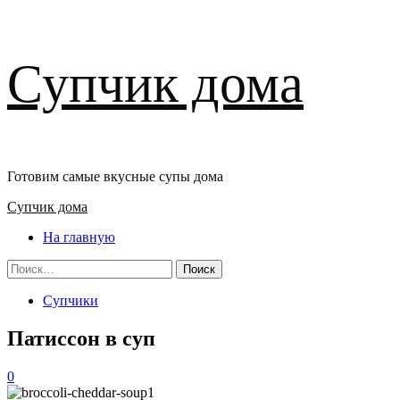
Перейти
Супчик дома
к
содержимому
Готовим самые вкусные супы дома
Основное
Супчик дома
меню
На главную
Найти:
Супчики
Патиссон в суп
0