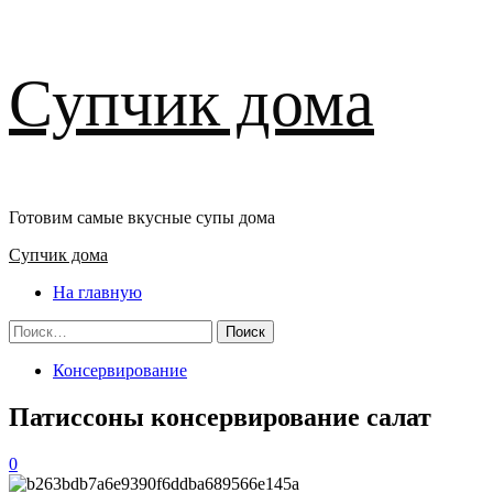
Перейти
Супчик дома
к
содержимому
Готовим самые вкусные супы дома
Основное
Супчик дома
меню
На главную
Найти:
Консервирование
Патиссоны консервирование салат
0