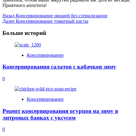
Приятного аппетита!
Post
Назад
Консервирование овощей без стерилизации
Далее
Консервирование томатный пасты
Navigation
Больше историй
Консервирование
Консервирования салатов с кабачков зиму
0
Консервирование
Рецепт консервирования огурцов на зиму в
литровых банках с уксусом
0