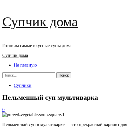
Перейти
Супчик дома
к
содержимому
Готовим самые вкусные супы дома
Основное
Супчик дома
меню
На главную
Найти:
Супчики
Пельменный суп мультиварка
0
Пельменный суп в мультиварке — это прекрасный вариант для