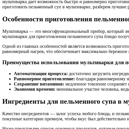
мультиварка дает возможность быстро и равномерно приготови
приготовить пельменный суп в мультиварке, разберем лучшие 
Особенности приготовления пельменног
Мультиварка — это многофункциональный прибор, который знач
мультиварки для приготовления пельменного супа блюдо полу
Одной из главных особенностей является возможность пригото
равномерный нагрев, что обеспечивает максимально бережное
Преимущества использования мультиварки для п
Автоматизация процесса:
достаточно загрузить ингредие
Равномерное приготовление:
благодаря равномерному н
Сохранение витаминов:
медленное томление сохраняет 
Экономия времени:
минимальное участие человека, ведь
Ингредиенты для пельменного супа в м
Качество ингредиентов — залог успеха любого блюда, и пельм
покупные категории премиум, чтобы вкус был действительно
Ниже представлен список основных продуктов, которые понадо