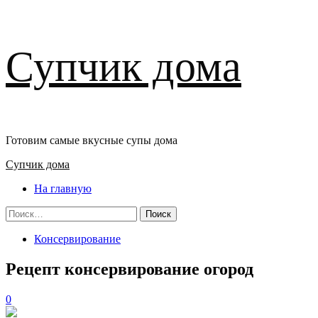
Перейти
Супчик дома
к
содержимому
Готовим самые вкусные супы дома
Основное
Супчик дома
меню
На главную
Найти:
Консервирование
Рецепт консервирование огород
0