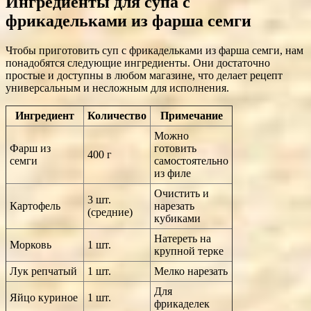
Ингредиенты для супа с
фрикадельками из фарша семги
Чтобы приготовить суп с фрикадельками из фарша семги, нам
понадобятся следующие ингредиенты. Они достаточно
простые и доступны в любом магазине, что делает рецепт
универсальным и несложным для исполнения.
Ингредиент
Количество
Примечание
Можно
Фарш из
готовить
400 г
семги
самостоятельно
из филе
Очистить и
3 шт.
Картофель
нарезать
(средние)
кубиками
Натереть на
Морковь
1 шт.
крупной терке
Лук репчатый
1 шт.
Мелко нарезать
Для
Яйцо куриное
1 шт.
фрикаделек