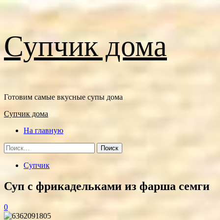
Перейти
Супчик дома
к
содержимому
Готовим самые вкусные супы дома
Основное
Супчик дома
меню
На главную
Найти:
Супчик
Суп с фрикадельками из фарша семги
0