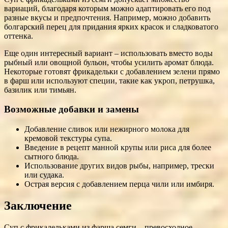
вариаций, благодаря которым можно адаптировать его под
разные вкусы и предпочтения. Например, можно добавить
болгарский перец для придания ярких красок и сладковатого
оттенка.
Еще один интересный вариант – использовать вместо воды
рыбный или овощной бульон, чтобы усилить аромат блюда.
Некоторые готовят фрикадельки с добавлением зелени прямо
в фарш или используют специи, такие как укроп, петрушка,
базилик или тимьян.
Возможные добавки и замены
Добавление сливок или нежирного молока для
кремовой текстуры супа.
Введение в рецепт манной крупы или риса для более
сытного блюда.
Использование других видов рыбы, например, трески
или судака.
Острая версия с добавлением перца чили или имбиря.
Заключение
Суп с фрикадельками из фарша семги – превосходное