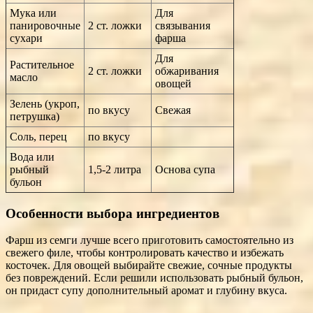
Мука или
Для
панировочные
2 ст. ложки
связывания
сухари
фарша
Для
Растительное
2 ст. ложки
обжаривания
масло
овощей
Зелень (укроп,
по вкусу
Свежая
петрушка)
Соль, перец
по вкусу
Вода или
рыбный
1,5-2 литра
Основа супа
бульон
Особенности выбора ингредиентов
Фарш из семги лучше всего приготовить самостоятельно из
свежего филе, чтобы контролировать качество и избежать
косточек. Для овощей выбирайте свежие, сочные продукты
без повреждений. Если решили использовать рыбный бульон,
он придаст супу дополнительный аромат и глубину вкуса.