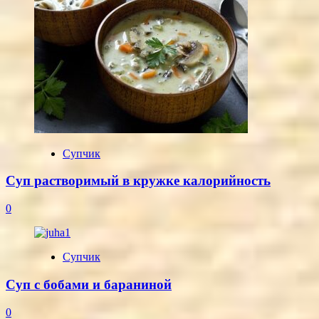
Супчик
Суп растворимый в кружке калорийность
0
Супчик
Суп с бобами и бараниной
0