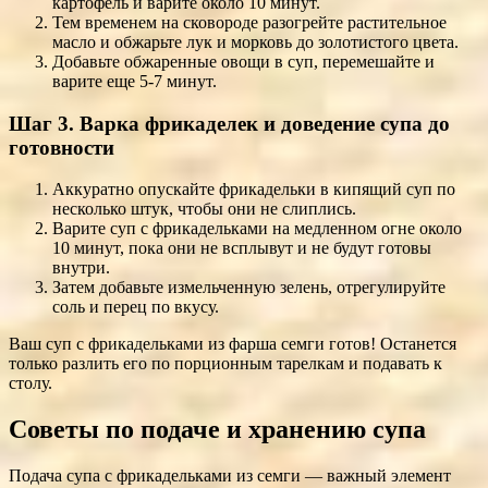
картофель и варите около 10 минут.
Тем временем на сковороде разогрейте растительное
масло и обжарьте лук и морковь до золотистого цвета.
Добавьте обжаренные овощи в суп, перемешайте и
варите еще 5-7 минут.
Шаг 3. Варка фрикаделек и доведение супа до
готовности
Аккуратно опускайте фрикадельки в кипящий суп по
несколько штук, чтобы они не слиплись.
Варите суп с фрикадельками на медленном огне около
10 минут, пока они не всплывут и не будут готовы
внутри.
Затем добавьте измельченную зелень, отрегулируйте
соль и перец по вкусу.
Ваш суп с фрикадельками из фарша семги готов! Останется
только разлить его по порционным тарелкам и подавать к
столу.
Советы по подаче и хранению супа
Подача супа с фрикадельками из семги — важный элемент