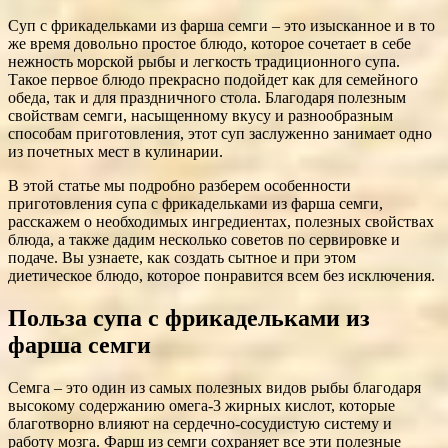
Суп с фрикадельками из фарша семги – это изысканное и в то
же время довольно простое блюдо, которое сочетает в себе
нежность морской рыбы и легкость традиционного супа.
Такое первое блюдо прекрасно подойдет как для семейного
обеда, так и для праздничного стола. Благодаря полезным
свойствам семги, насыщенному вкусу и разнообразным
способам приготовления, этот суп заслуженно занимает одно
из почетных мест в кулинарии.
В этой статье мы подробно разберем особенности
приготовления супа с фрикадельками из фарша семги,
расскажем о необходимых ингредиентах, полезных свойствах
блюда, а также дадим несколько советов по сервировке и
подаче. Вы узнаете, как создать сытное и при этом
диетическое блюдо, которое понравится всем без исключения.
Польза супа с фрикадельками из
фарша семги
Семга – это один из самых полезных видов рыбы благодаря
высокому содержанию омега-3 жирных кислот, которые
благотворно влияют на сердечно-сосудистую систему и
работу мозга. Фарш из семги сохраняет все эти полезные